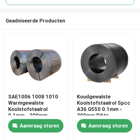
Geadviseerde Producten
SAE1006 1008 1010
Koudgewalste
Huis
Warmgewalste
Koolstofstaalrol Spcc
Koolstofstaalrol
A36 G550 0.1mm -
0.1mm - 300mm
300mm Dikte
Producten
Aanvraag sturen
Aanvraag sturen
Ongeveer ons