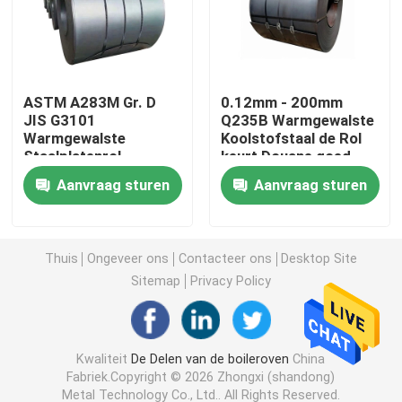
Naadloze staalpijp
ASTM A283M Gr. D
0.12mm - 200mm
Naadloze legeringspijp
JIS G3101
Q235B Warmgewalste
Warmgewalste
Koolstofstaal de Rol
Staalplatenrol
keurt Douane goed
De Pijp van de hoge drukboiler
GB/T700 Q235A
Aanvraag sturen
Aanvraag sturen
De Pijp van het precisiestaal
Thuis
Ongeveer ons
Contacteer ons
Desktop Site
De schilden van de boilerbuis
Sitemap
Privacy Policy
De Pijp van de boilerlucht
Kwaliteit
De Delen van de boileroven
China
Fabriek.Copyright © 2026 Zhongxi (shandong)
De Bar van de kettingsrooster
Metal Technology Co., Ltd.. All Rights Reserved.