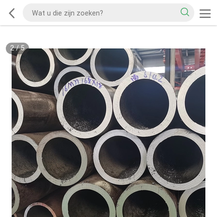
2
/
5