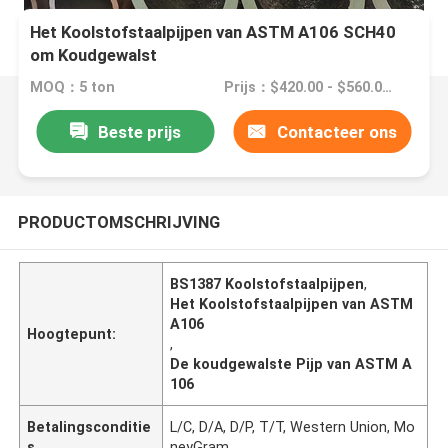
Het Koolstofstaalpijpen van ASTM A106 SCH40
om Koudgewalst
MOQ：5 ton
Prijs：$420.00 - $560.00/Tons
Beste prijs
Contacteer ons
PRODUCTOMSCHRIJVING
BS1387 Koolstofstaalpijpen
,
Het Koolstofstaalpijpen van ASTM
A106
Hoogtepunt:
,
De koudgewalste Pijp van ASTM A
106
Betalingsconditie
L/C, D/A, D/P, T/T, Western Union, Mo
s
neyGram