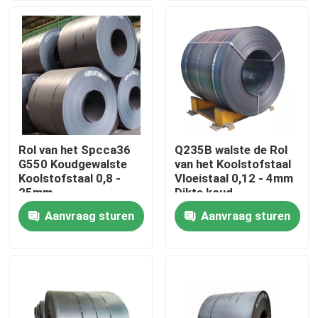
Fabrieksreis
Kwaliteitscontrole
Contacteer ons
Rol van het Spcca36
Q235B walste de Rol
G550 Koudgewalste
van het Koolstofstaal
Verzoek om een Citaat
Koolstofstaal 0,8 -
Vloeistaal 0,12 - 4mm
25mm
Dikte koud
Aanvraag sturen
Aanvraag sturen
De Delen van de boileroven
De Delen van de steenkoolboiler
koolstofstaalplaat