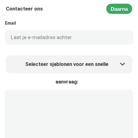
Contacteer ons
Daarna
Email
Selecteer sjablonen voor een snelle
Product prijs
Min.order quantity
aanvraag:
Vraag een staal aan
Meer details