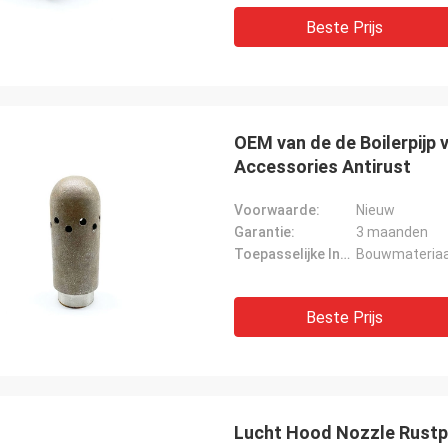
Beste Prijs
OEM van de de Boilerpijp 
Accessories Antirust
Voorwaarde:
Nieuw
Garantie:
3 maanden
Toepasselijke Industrie:
Bouwmateriaal
Beste Prijs
Lucht Hood Nozzle Rustpr