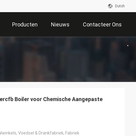
Dutch
Producten
Nieuws
Contacteer Ons
jzercfb Boiler voor Chemische Aangepaste
winkels, Voedsel & Drankfabriek, Fabriek