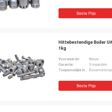
Beste Prijs
Hittebestendige Boiler U
1kg
Voorwaarde:
Nieuw
Garantie:
3 maanden
Toepasselijke Industrie:
Bouwmateriaal
Beste Prijs