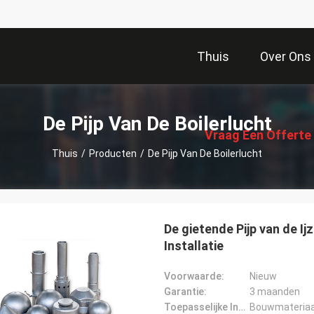
Thuis
Over Ons
描
述
De Pijp Van De Boilerlucht
Vraag Een Offerte
Thuis
/
Producten
/
De Pijp Van De Boilerlucht
Aan
De gietende Pijp van de I
Installatie
Voorwaarde:
Nieuw
Garantie:
3 maanden
Toepasselijke Industrie:
Bouwmateriaal