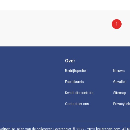
1
Over
Bedrijfsprofiel
Nieuws
Fabrieksreis
Gevallen
Kwaliteitscontrole
Sitemap
Contacteer ons
Privacybel
liteit De Delen van de boileroven Leverancier. © 2022 - 2023 boilerspart.com. All R