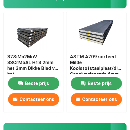
Naadloze staalpijp
Naadloze legeringspijp
De Pijp van de hoge drukboiler
37SiMn2MoV
ASTM A709 sorteert
38CrMoAL H13 2mm
Milde
het 3mm Dikke Blad van
Koolstofstaalplaat/dik
De Pijp van het precisiestaal
het
Gegalvaniseerde 6mm
Koolstofijzer/Staalplaat
Beste prijs
Beste prijs
De schilden van de boilerbuis
Contacteer ons
Contacteer ons
De Pijp van de boilerlucht
De Bar van de kettingsrooster