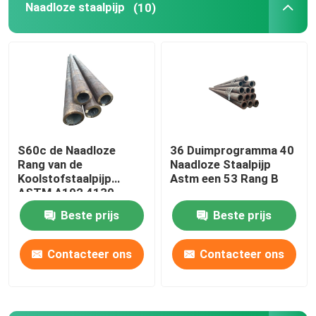
Naadloze staalpijp
(10)
De Bar van de boilerrooster
Ronde Staalstaaf
De Deur van de boileroven
S60c de Naadloze
36 Duimprogramma 40
Rang van de
Naadloze Staalpijp
Het Kettingwiel van de rolketting
Koolstofstaalpijp
Astm een 53 Rang B
ASTM A192 4130
Vaste Roosterboiler
Beste prijs
Beste prijs
Contacteer ons
Contacteer ons