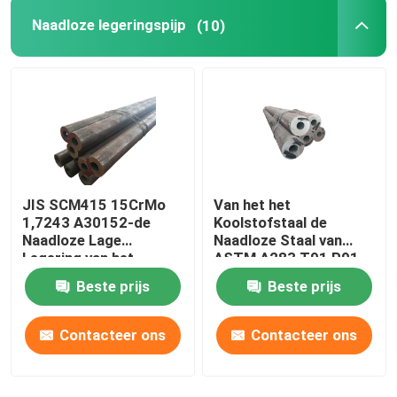
Naadloze legeringspijp
(10)
JIS SCM415 15CrMo
Van het het
1,7243 A30152-de
Koolstofstaal de
Naadloze Lage
Naadloze Staal van
Legering van het
ASTM A283 T91 P91
Pijpstaal
P22 P11 Buis 42CrMo
Beste prijs
Beste prijs
15CrMo
Contacteer ons
Contacteer ons