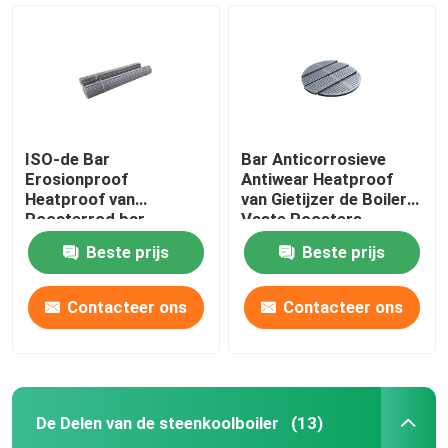
ISO-de Bar
Bar Anticorrosieve
Erosionproof
Antiwear Heatproof
Heatproof van
van Gietijzer de Boiler
Roosterrod bar
Vaste Roosters
stainless steel round
Beste prijs
Beste prijs
Contacteer ons
Contacteer ons
Huis
Producten
De Delen van de steenkoolboiler
(13)
Ongeveer ons