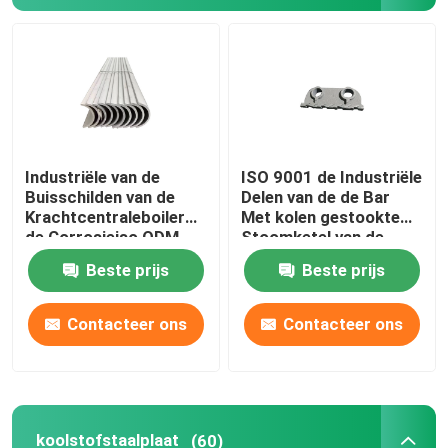
Fabrieksreis
Kwaliteitscontrole
Industriële van de
ISO 9001 de Industriële
Contacteer ons
Buisschilden van de
Delen van de de Bar
Krachtcentraleboiler
Met kolen gestookte
de Corrosieiso ODM
Stoomketel van de
Verzoek om een Citaat
van RusAnti
Kettingsrooster
Beste prijs
Beste prijs
De Delen van de boileroven
Contacteer ons
Contacteer ons
De Delen van de steenkoolboiler
koolstofstaalplaat
koolstofstaalplaat
(60)