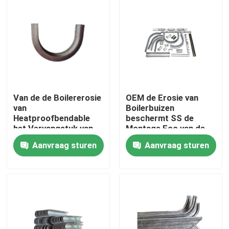
Fabrieksreis
Kwaliteitscontrole
Contacteer ons
Van de de Boilererosie
OEM de Erosie van
van
Boilerbuizen
Heatproofbendable
beschermt SS de
Verzoek om een Citaat
het Vervangstuk van
Montage Eco van de
de het Schildboiler
Roestvrij staalmetalen
Aanvraag sturen
Aanvraag sturen
voor CFBC
kap
De Delen van de boileroven
De Delen van de steenkoolboiler
koolstofstaalplaat