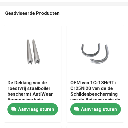
Geadviseerde Producten
De Dekking van de
OEM van 1Cr18Ni9Ti
roestvrij staalboiler
Cr25Ni20 van de de
Huis
beschermt AntiWear
Schildenbescherming
Economiserbuis
van de Buizenerosie de
Oververhitteropwarmer
Producten
Aanvraag sturen
Aanvraag sturen
Ongeveer ons